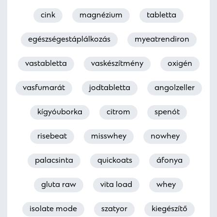
cink
magnézium
tabletta
egészségestáplálkozás
myeatrendiron
vastabletta
vaskészítmény
oxigén
vasfumarát
jodtabletta
angolzeller
kígyóuborka
citrom
spenót
risebeat
misswhey
nowhey
palacsinta
quickoats
áfonya
gluta raw
vita load
whey
isolate mode
szatyor
kiegészítő