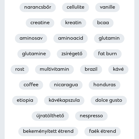
narancsbőr
cellulite
vanille
creatine
kreatin
bcaa
aminosav
aminoacid
glutamin
glutamine
zsírégető
fat burn
rost
multivitamin
brazil
kávé
coffee
nicaragua
honduras
etiopia
kávékapszula
dolce gusto
újratölthető
nespresso
bekeményített étrend
faék étrend