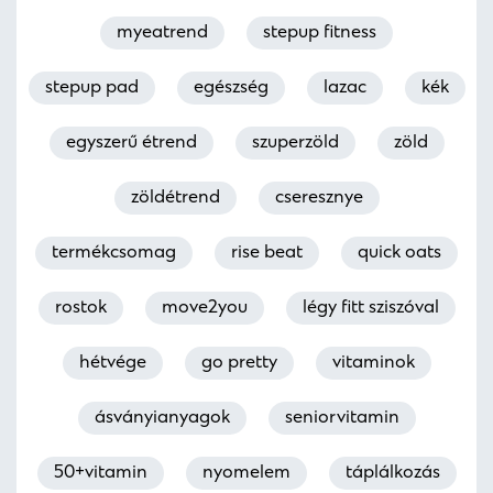
myeatrend
stepup fitness
stepup pad
egészség
lazac
kék
egyszerű étrend
szuperzöld
zöld
zöldétrend
cseresznye
termékcsomag
rise beat
quick oats
rostok
move2you
légy fitt sziszóval
hétvége
go pretty
vitaminok
ásványianyagok
seniorvitamin
50+vitamin
nyomelem
táplálkozás