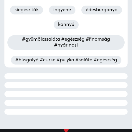
kiegészítők
ingyene
édesburgonya
könnyű
#gyümölcssaláta #egészség #finomság
#nyárinasi
#húsgolyó #csirke #pulyka #saláta #egészség