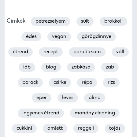
Címkék:
petrezselyem
sült
brokkoli
édes
vegan
görögdinnye
étrend
recept
paradicsom
váll
láb
blog
zabkása
zab
barack
csirke
répa
rizs
eper
leves
alma
ingyenes étrend
monday cleaning
cukkini
omlett
reggeli
tojás