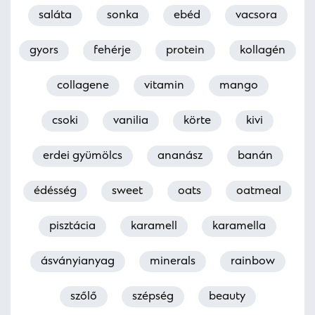
saláta
sonka
ebéd
vacsora
gyors
fehérje
protein
kollagén
collagene
vitamin
mango
csoki
vanilia
körte
kivi
erdei gyümölcs
ananász
banán
édésség
sweet
oats
oatmeal
pisztácia
karamell
karamella
ásványianyag
minerals
rainbow
szőlő
szépség
beauty