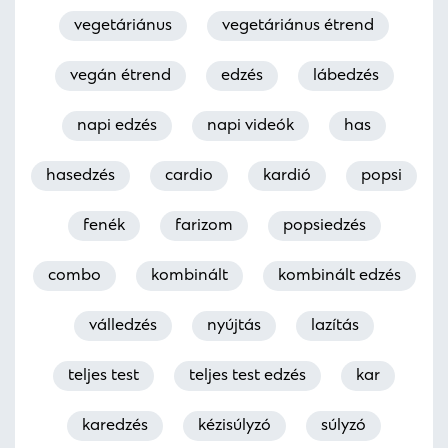
vegetáriánus
vegetáriánus étrend
vegán étrend
edzés
lábedzés
napi edzés
napi videók
has
hasedzés
cardio
kardió
popsi
fenék
farizom
popsiedzés
combo
kombinált
kombinált edzés
válledzés
nyújtás
lazítás
teljes test
teljes test edzés
kar
karedzés
kézisúlyzó
súlyzó