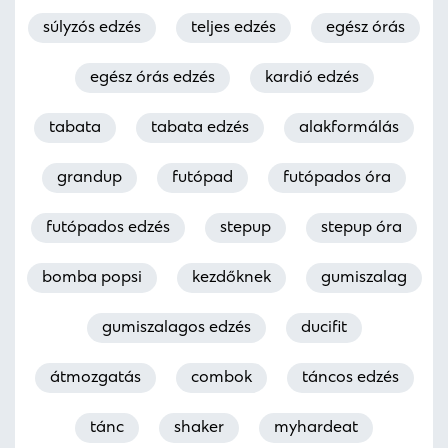
súlyzós edzés
teljes edzés
egész órás
egész órás edzés
kardió edzés
tabata
tabata edzés
alakformálás
grandup
futópad
futópados óra
futópados edzés
stepup
stepup óra
bomba popsi
kezdőknek
gumiszalag
gumiszalagos edzés
ducifit
átmozgatás
combok
táncos edzés
tánc
shaker
myhardeat