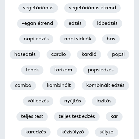
vegetáriánus
vegetáriánus étrend
vegán étrend
edzés
lábedzés
napi edzés
napi videók
has
hasedzés
cardio
kardió
popsi
fenék
farizom
popsiedzés
combo
kombinált
kombinált edzés
válledzés
nyújtás
lazítás
teljes test
teljes test edzés
kar
karedzés
kézisúlyzó
súlyzó