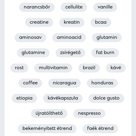
narancsbőr
cellulite
vanille
creatine
kreatin
bcaa
aminosav
aminoacid
glutamin
glutamine
zsírégető
fat burn
rost
multivitamin
brazil
kávé
coffee
nicaragua
honduras
etiopia
kávékapszula
dolce gusto
újratölthető
nespresso
bekeményített étrend
faék étrend