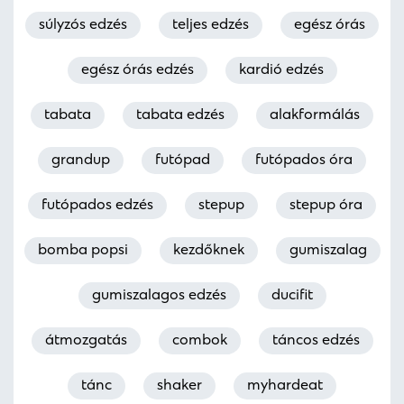
súlyzós edzés
teljes edzés
egész órás
egész órás edzés
kardió edzés
tabata
tabata edzés
alakformálás
grandup
futópad
futópados óra
futópados edzés
stepup
stepup óra
bomba popsi
kezdőknek
gumiszalag
gumiszalagos edzés
ducifit
átmozgatás
combok
táncos edzés
tánc
shaker
myhardeat