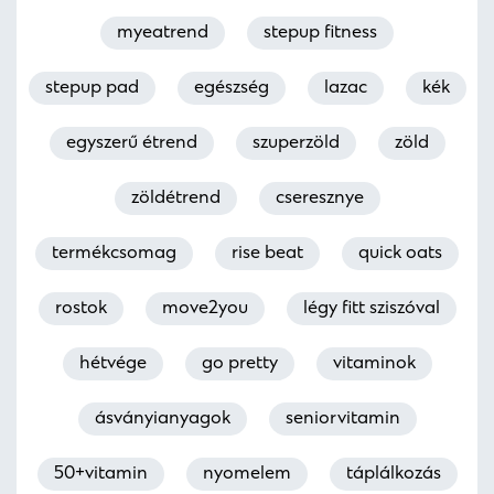
myeatrend
stepup fitness
stepup pad
egészség
lazac
kék
egyszerű étrend
szuperzöld
zöld
zöldétrend
cseresznye
termékcsomag
rise beat
quick oats
rostok
move2you
légy fitt sziszóval
hétvége
go pretty
vitaminok
ásványianyagok
seniorvitamin
50+vitamin
nyomelem
táplálkozás