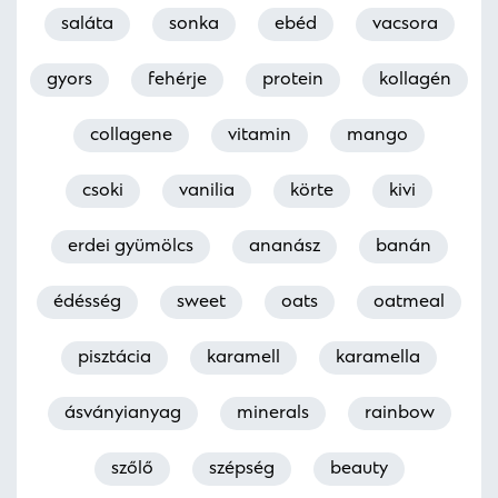
saláta
sonka
ebéd
vacsora
gyors
fehérje
protein
kollagén
collagene
vitamin
mango
csoki
vanilia
körte
kivi
erdei gyümölcs
ananász
banán
édésség
sweet
oats
oatmeal
pisztácia
karamell
karamella
ásványianyag
minerals
rainbow
szőlő
szépség
beauty