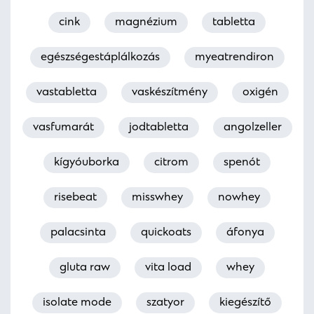
cink
magnézium
tabletta
egészségestáplálkozás
myeatrendiron
vastabletta
vaskészítmény
oxigén
vasfumarát
jodtabletta
angolzeller
kígyóuborka
citrom
spenót
risebeat
misswhey
nowhey
palacsinta
quickoats
áfonya
gluta raw
vita load
whey
isolate mode
szatyor
kiegészítő