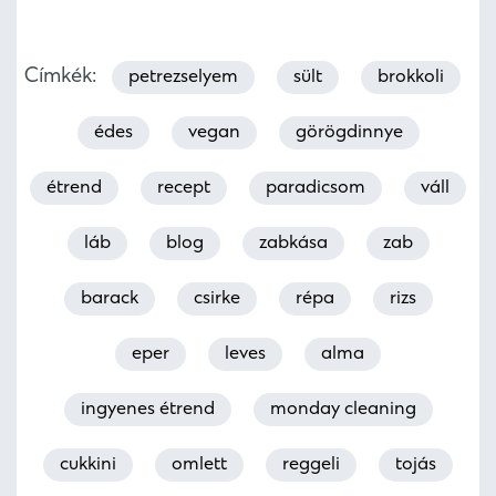
Címkék:
petrezselyem
sült
brokkoli
édes
vegan
görögdinnye
étrend
recept
paradicsom
váll
láb
blog
zabkása
zab
barack
csirke
répa
rizs
eper
leves
alma
ingyenes étrend
monday cleaning
cukkini
omlett
reggeli
tojás