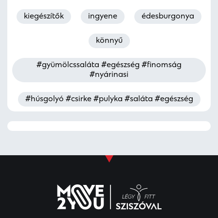
kiegészítők
ingyene
édesburgonya
könnyű
#gyümölcssaláta #egészség #finomság
#nyárinasi
#húsgolyó #csirke #pulyka #saláta #egészség