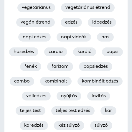
vegetáriánus
vegetáriánus étrend
vegán étrend
edzés
lábedzés
napi edzés
napi videók
has
hasedzés
cardio
kardió
popsi
fenék
farizom
popsiedzés
combo
kombinált
kombinált edzés
válledzés
nyújtás
lazítás
teljes test
teljes test edzés
kar
karedzés
kézisúlyzó
súlyzó