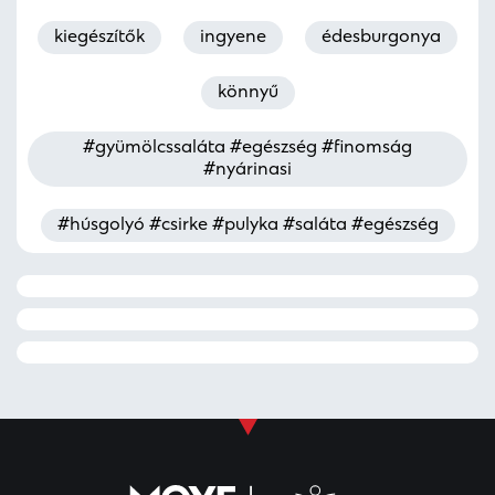
kiegészítők
ingyene
édesburgonya
könnyű
#gyümölcssaláta #egészség #finomság
#nyárinasi
#húsgolyó #csirke #pulyka #saláta #egészség