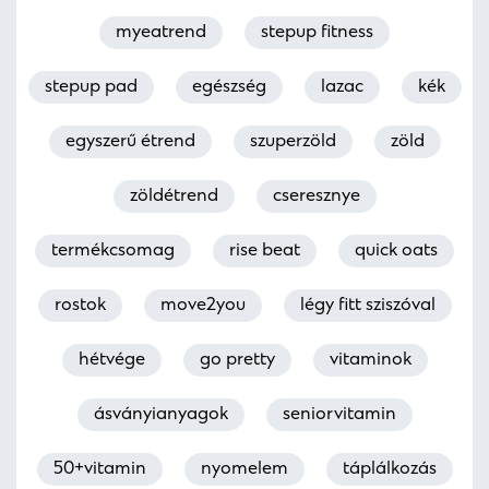
myeatrend
stepup fitness
stepup pad
egészség
lazac
kék
egyszerű étrend
szuperzöld
zöld
zöldétrend
cseresznye
termékcsomag
rise beat
quick oats
rostok
move2you
légy fitt sziszóval
hétvége
go pretty
vitaminok
ásványianyagok
seniorvitamin
50+vitamin
nyomelem
táplálkozás