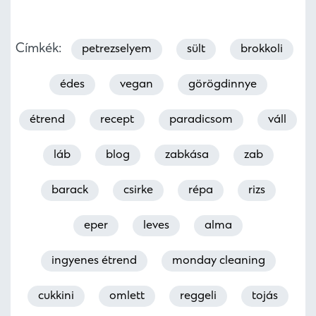
Címkék:
petrezselyem
sült
brokkoli
édes
vegan
görögdinnye
étrend
recept
paradicsom
váll
láb
blog
zabkása
zab
barack
csirke
répa
rizs
eper
leves
alma
ingyenes étrend
monday cleaning
cukkini
omlett
reggeli
tojás