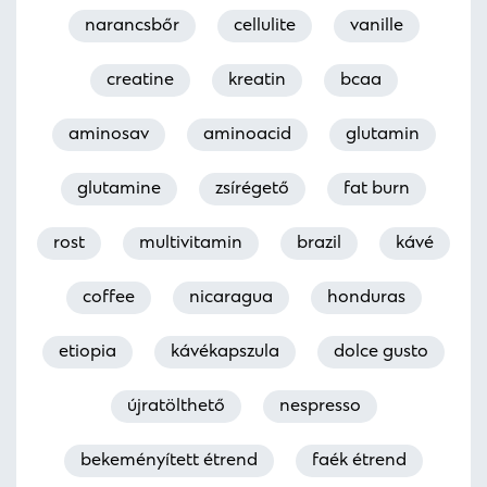
narancsbőr
cellulite
vanille
creatine
kreatin
bcaa
aminosav
aminoacid
glutamin
glutamine
zsírégető
fat burn
rost
multivitamin
brazil
kávé
coffee
nicaragua
honduras
etiopia
kávékapszula
dolce gusto
újratölthető
nespresso
bekeményített étrend
faék étrend