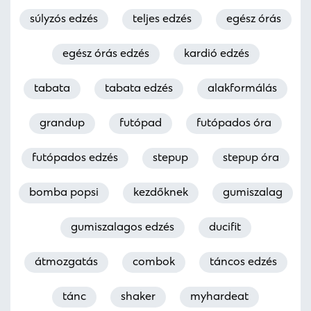
súlyzós edzés
teljes edzés
egész órás
egész órás edzés
kardió edzés
tabata
tabata edzés
alakformálás
grandup
futópad
futópados óra
futópados edzés
stepup
stepup óra
bomba popsi
kezdőknek
gumiszalag
gumiszalagos edzés
ducifit
átmozgatás
combok
táncos edzés
tánc
shaker
myhardeat