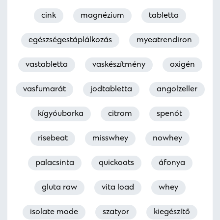
cink
magnézium
tabletta
egészségestáplálkozás
myeatrendiron
vastabletta
vaskészítmény
oxigén
vasfumarát
jodtabletta
angolzeller
kígyóuborka
citrom
spenót
risebeat
misswhey
nowhey
palacsinta
quickoats
áfonya
gluta raw
vita load
whey
isolate mode
szatyor
kiegészítő