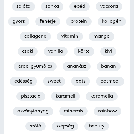
saláta
sonka
ebéd
vacsora
gyors
fehérje
protein
kollagén
collagene
vitamin
mango
csoki
vanilia
körte
kivi
erdei gyümölcs
ananász
banán
édésség
sweet
oats
oatmeal
pisztácia
karamell
karamella
ásványianyag
minerals
rainbow
szőlő
szépség
beauty