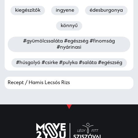
kiegészítők
ingyene
édesburgonya
könnyű
#gyümölcssaláta #egészség #finomság
#nyárinasi
#húsgolyó #csirke #pulyka #saláta #egészség
Recept / Hamis Lecsós Rizs