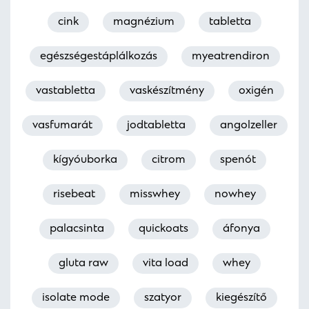
cink
magnézium
tabletta
egészségestáplálkozás
myeatrendiron
vastabletta
vaskészítmény
oxigén
vasfumarát
jodtabletta
angolzeller
kígyóuborka
citrom
spenót
risebeat
misswhey
nowhey
palacsinta
quickoats
áfonya
gluta raw
vita load
whey
isolate mode
szatyor
kiegészítő