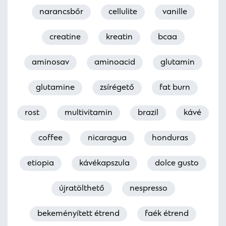
narancsbőr
cellulite
vanille
creatine
kreatin
bcaa
aminosav
aminoacid
glutamin
glutamine
zsírégető
fat burn
rost
multivitamin
brazil
kávé
coffee
nicaragua
honduras
etiopia
kávékapszula
dolce gusto
újratölthető
nespresso
bekeményített étrend
faék étrend