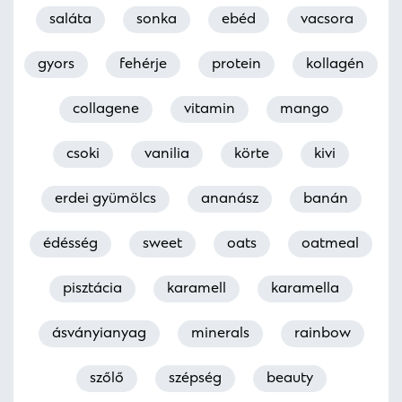
saláta
sonka
ebéd
vacsora
gyors
fehérje
protein
kollagén
collagene
vitamin
mango
csoki
vanilia
körte
kivi
erdei gyümölcs
ananász
banán
édésség
sweet
oats
oatmeal
pisztácia
karamell
karamella
ásványianyag
minerals
rainbow
szőlő
szépség
beauty