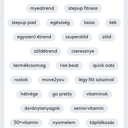
myeatrend
stepup fitness
stepup pad
egészség
lazac
kék
egyszerű étrend
szuperzöld
zöld
zöldétrend
cseresznye
termékcsomag
rise beat
quick oats
rostok
move2you
légy fitt sziszóval
hétvége
go pretty
vitaminok
ásványianyagok
seniorvitamin
50+vitamin
nyomelem
táplálkozás