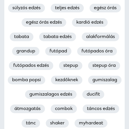
súlyzós edzés
teljes edzés
egész órás
egész órás edzés
kardió edzés
tabata
tabata edzés
alakformálás
grandup
futópad
futópados óra
futópados edzés
stepup
stepup óra
bomba popsi
kezdőknek
gumiszalag
gumiszalagos edzés
ducifit
átmozgatás
combok
táncos edzés
tánc
shaker
myhardeat