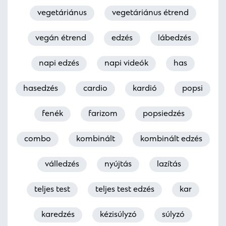
vegetáriánus
vegetáriánus étrend
vegán étrend
edzés
lábedzés
napi edzés
napi videók
has
hasedzés
cardio
kardió
popsi
fenék
farizom
popsiedzés
combo
kombinált
kombinált edzés
válledzés
nyújtás
lazítás
teljes test
teljes test edzés
kar
karedzés
kézisúlyzó
súlyzó