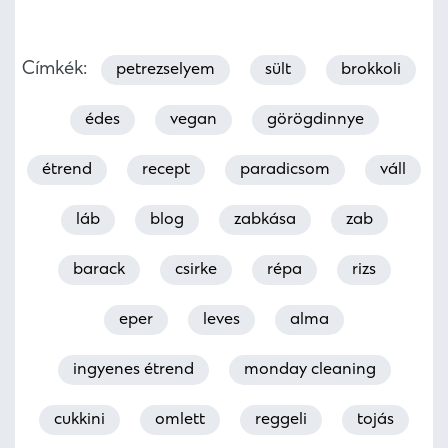
Címkék:
petrezselyem
sült
brokkoli
édes
vegan
görögdinnye
étrend
recept
paradicsom
váll
láb
blog
zabkása
zab
barack
csirke
répa
rizs
eper
leves
alma
ingyenes étrend
monday cleaning
cukkini
omlett
reggeli
tojás