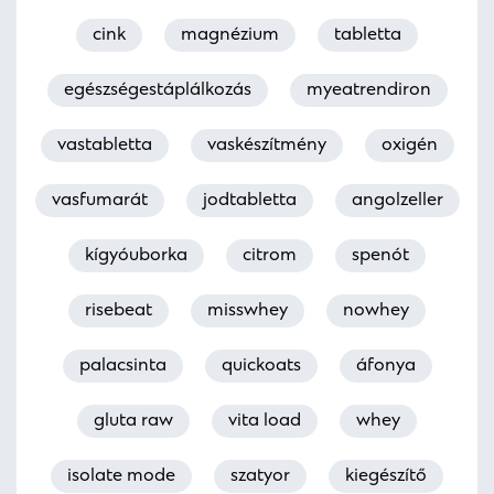
cink
magnézium
tabletta
egészségestáplálkozás
myeatrendiron
vastabletta
vaskészítmény
oxigén
vasfumarát
jodtabletta
angolzeller
kígyóuborka
citrom
spenót
risebeat
misswhey
nowhey
palacsinta
quickoats
áfonya
gluta raw
vita load
whey
isolate mode
szatyor
kiegészítő