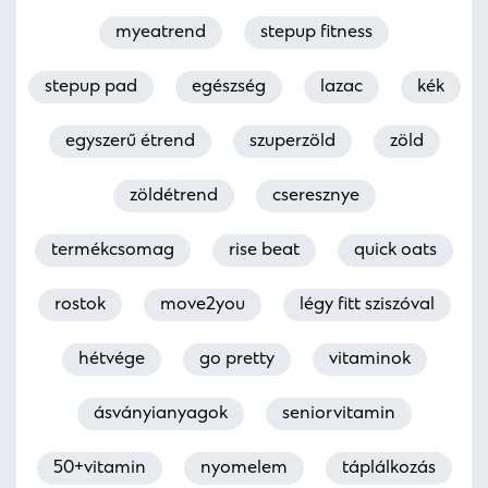
myeatrend
stepup fitness
stepup pad
egészség
lazac
kék
egyszerű étrend
szuperzöld
zöld
zöldétrend
cseresznye
termékcsomag
rise beat
quick oats
rostok
move2you
légy fitt sziszóval
hétvége
go pretty
vitaminok
ásványianyagok
seniorvitamin
50+vitamin
nyomelem
táplálkozás