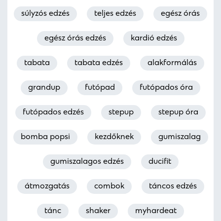
súlyzós edzés
teljes edzés
egész órás
egész órás edzés
kardió edzés
tabata
tabata edzés
alakformálás
grandup
futópad
futópados óra
futópados edzés
stepup
stepup óra
bomba popsi
kezdőknek
gumiszalag
gumiszalagos edzés
ducifit
átmozgatás
combok
táncos edzés
tánc
shaker
myhardeat