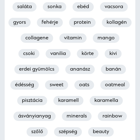
saláta
sonka
ebéd
vacsora
gyors
fehérje
protein
kollagén
collagene
vitamin
mango
csoki
vanilia
körte
kivi
erdei gyümölcs
ananász
banán
édésség
sweet
oats
oatmeal
pisztácia
karamell
karamella
ásványianyag
minerals
rainbow
szőlő
szépség
beauty