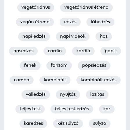
vegetáriánus
vegetáriánus étrend
vegán étrend
edzés
lábedzés
napi edzés
napi videók
has
hasedzés
cardio
kardió
popsi
fenék
farizom
popsiedzés
combo
kombinált
kombinált edzés
válledzés
nyújtás
lazítás
teljes test
teljes test edzés
kar
karedzés
kézisúlyzó
súlyzó