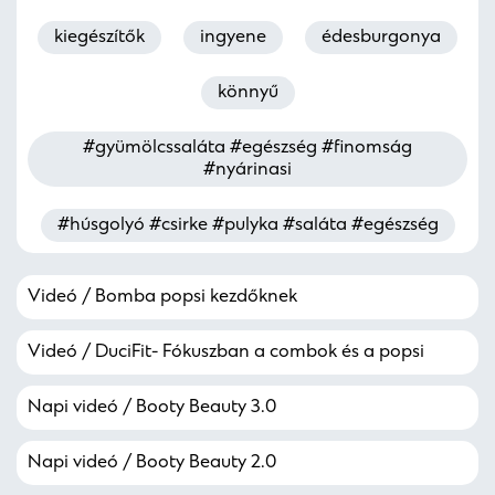
kiegészítők
ingyene
édesburgonya
könnyű
#gyümölcssaláta #egészség #finomság
#nyárinasi
#húsgolyó #csirke #pulyka #saláta #egészség
Videó / Bomba popsi kezdőknek
Videó / DuciFit- Fókuszban a combok és a popsi
Napi videó / Booty Beauty 3.0
Napi videó / Booty Beauty 2.0