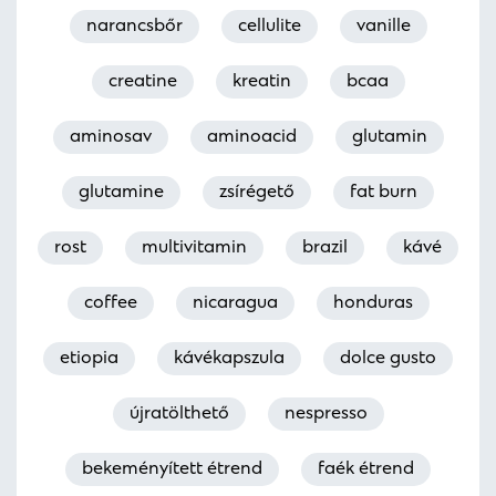
narancsbőr
cellulite
vanille
creatine
kreatin
bcaa
aminosav
aminoacid
glutamin
glutamine
zsírégető
fat burn
rost
multivitamin
brazil
kávé
coffee
nicaragua
honduras
etiopia
kávékapszula
dolce gusto
újratölthető
nespresso
bekeményített étrend
faék étrend