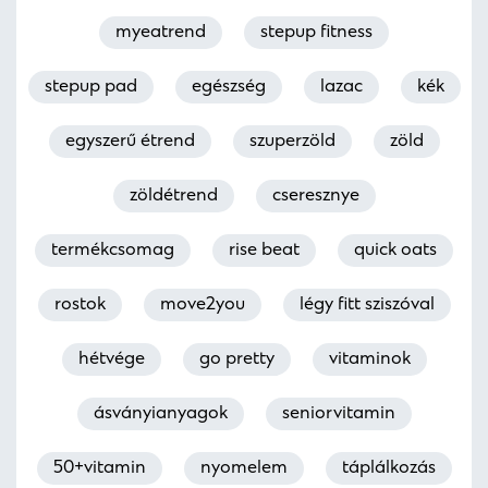
myeatrend
stepup fitness
stepup pad
egészség
lazac
kék
egyszerű étrend
szuperzöld
zöld
zöldétrend
cseresznye
termékcsomag
rise beat
quick oats
rostok
move2you
légy fitt sziszóval
hétvége
go pretty
vitaminok
ásványianyagok
seniorvitamin
50+vitamin
nyomelem
táplálkozás