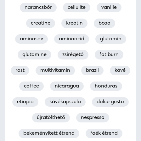
narancsbőr
cellulite
vanille
creatine
kreatin
bcaa
aminosav
aminoacid
glutamin
glutamine
zsírégető
fat burn
rost
multivitamin
brazil
kávé
coffee
nicaragua
honduras
etiopia
kávékapszula
dolce gusto
újratölthető
nespresso
bekeményített étrend
faék étrend