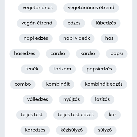
vegetáriánus
vegetáriánus étrend
vegán étrend
edzés
lábedzés
napi edzés
napi videók
has
hasedzés
cardio
kardió
popsi
fenék
farizom
popsiedzés
combo
kombinált
kombinált edzés
válledzés
nyújtás
lazítás
teljes test
teljes test edzés
kar
karedzés
kézisúlyzó
súlyzó