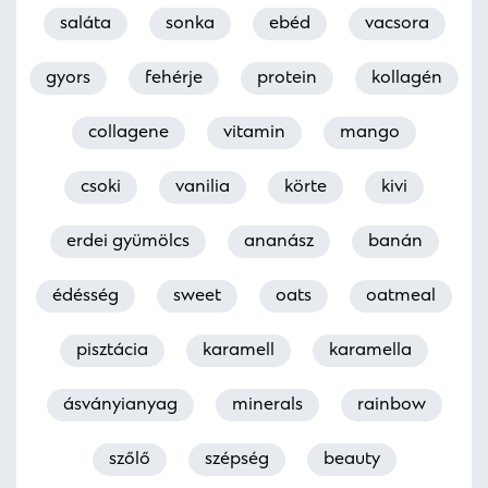
saláta
sonka
ebéd
vacsora
gyors
fehérje
protein
kollagén
collagene
vitamin
mango
csoki
vanilia
körte
kivi
erdei gyümölcs
ananász
banán
édésség
sweet
oats
oatmeal
pisztácia
karamell
karamella
ásványianyag
minerals
rainbow
szőlő
szépség
beauty