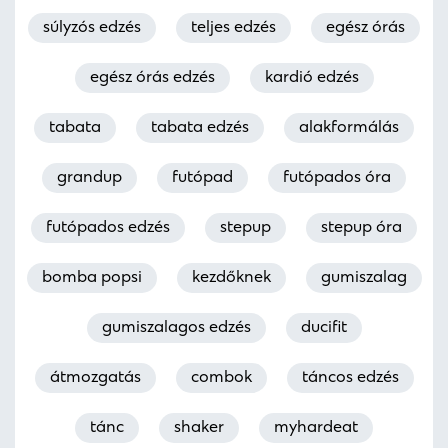
súlyzós edzés
teljes edzés
egész órás
egész órás edzés
kardió edzés
tabata
tabata edzés
alakformálás
grandup
futópad
futópados óra
futópados edzés
stepup
stepup óra
bomba popsi
kezdőknek
gumiszalag
gumiszalagos edzés
ducifit
átmozgatás
combok
táncos edzés
tánc
shaker
myhardeat