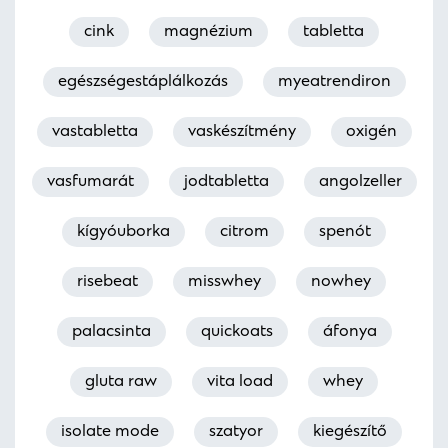
cink
magnézium
tabletta
egészségestáplálkozás
myeatrendiron
vastabletta
vaskészítmény
oxigén
vasfumarát
jodtabletta
angolzeller
kígyóuborka
citrom
spenót
risebeat
misswhey
nowhey
palacsinta
quickoats
áfonya
gluta raw
vita load
whey
isolate mode
szatyor
kiegészítő