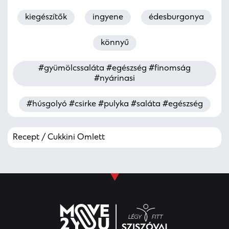
kiegészítők
ingyene
édesburgonya
könnyű
#gyümölcssaláta #egészség #finomság
#nyárinasi
#húsgolyó #csirke #pulyka #saláta #egészség
Recept / Cukkini Omlett