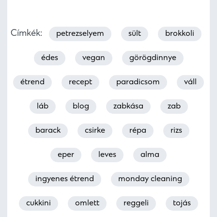
Címkék:
petrezselyem
sült
brokkoli
édes
vegan
görögdinnye
étrend
recept
paradicsom
váll
láb
blog
zabkása
zab
barack
csirke
répa
rizs
eper
leves
alma
ingyenes étrend
monday cleaning
cukkini
omlett
reggeli
tojás