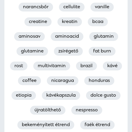
narancsbőr
cellulite
vanille
creatine
kreatin
bcaa
aminosav
aminoacid
glutamin
glutamine
zsírégető
fat burn
rost
multivitamin
brazil
kávé
coffee
nicaragua
honduras
etiopia
kávékapszula
dolce gusto
újratölthető
nespresso
bekeményített étrend
faék étrend