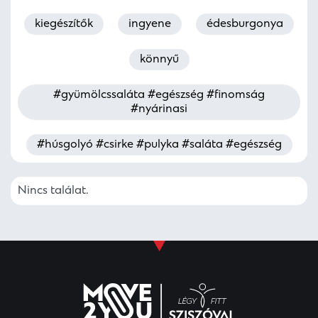
kiegészítők
ingyene
édesburgonya
könnyű
#gyümölcssaláta #egészség #finomság
#nyárinasi
#húsgolyó #csirke #pulyka #saláta #egészség
Nincs találat.