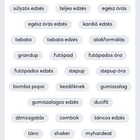
súlyzós edzés
teljes edzés
egész órás
egész órás edzés
kardió edzés
tabata
tabata edzés
alakformálás
grandup
futópad
futópados óra
futópados edzés
stepup
stepup óra
bomba popsi
kezdőknek
gumiszalag
gumiszalagos edzés
ducifit
átmozgatás
combok
táncos edzés
tánc
shaker
myhardeat