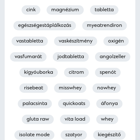
cink
magnézium
tabletta
egészségestáplálkozás
myeatrendiron
vastabletta
vaskészítmény
oxigén
vasfumarát
jodtabletta
angolzeller
kígyóuborka
citrom
spenót
risebeat
misswhey
nowhey
palacsinta
quickoats
áfonya
gluta raw
vita load
whey
isolate mode
szatyor
kiegészítő