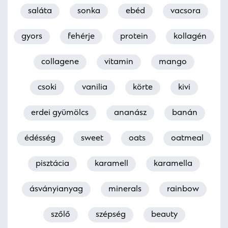
saláta
sonka
ebéd
vacsora
gyors
fehérje
protein
kollagén
collagene
vitamin
mango
csoki
vanilia
körte
kivi
erdei gyümölcs
ananász
banán
édésség
sweet
oats
oatmeal
pisztácia
karamell
karamella
ásványianyag
minerals
rainbow
szőlő
szépség
beauty