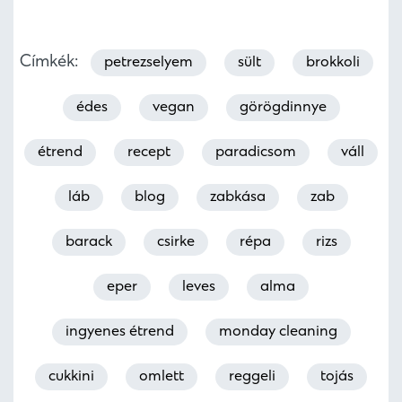
Címkék:
petrezselyem
sült
brokkoli
édes
vegan
görögdinnye
étrend
recept
paradicsom
váll
láb
blog
zabkása
zab
barack
csirke
répa
rizs
eper
leves
alma
ingyenes étrend
monday cleaning
cukkini
omlett
reggeli
tojás