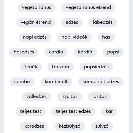
vegetáriánus
vegetáriánus étrend
vegán étrend
edzés
lábedzés
napi edzés
napi videók
has
hasedzés
cardio
kardió
popsi
fenék
farizom
popsiedzés
combo
kombinált
kombinált edzés
válledzés
nyújtás
lazítás
teljes test
teljes test edzés
kar
karedzés
kézisúlyzó
súlyzó