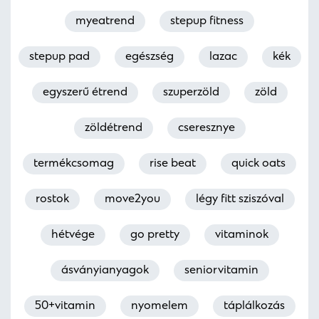
myeatrend
stepup fitness
stepup pad
egészség
lazac
kék
egyszerű étrend
szuperzöld
zöld
zöldétrend
cseresznye
termékcsomag
rise beat
quick oats
rostok
move2you
légy fitt sziszóval
hétvége
go pretty
vitaminok
ásványianyagok
seniorvitamin
50+vitamin
nyomelem
táplálkozás