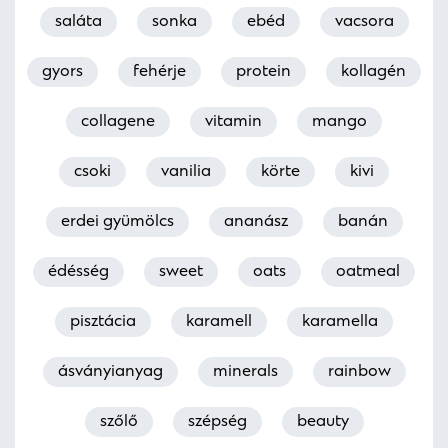
saláta
sonka
ebéd
vacsora
gyors
fehérje
protein
kollagén
collagene
vitamin
mango
csoki
vanilia
körte
kivi
erdei gyümölcs
ananász
banán
édésség
sweet
oats
oatmeal
pisztácia
karamell
karamella
ásványianyag
minerals
rainbow
szőlő
szépség
beauty