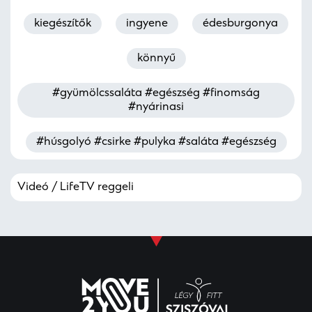
kiegészítők
ingyene
édesburgonya
könnyű
#gyümölcssaláta #egészség #finomság
#nyárinasi
#húsgolyó #csirke #pulyka #saláta #egészség
Videó / LifeTV reggeli