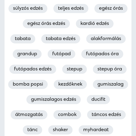
súlyzós edzés
teljes edzés
egész órás
egész órás edzés
kardió edzés
tabata
tabata edzés
alakformálás
grandup
futópad
futópados óra
futópados edzés
stepup
stepup óra
bomba popsi
kezdőknek
gumiszalag
gumiszalagos edzés
ducifit
átmozgatás
combok
táncos edzés
tánc
shaker
myhardeat