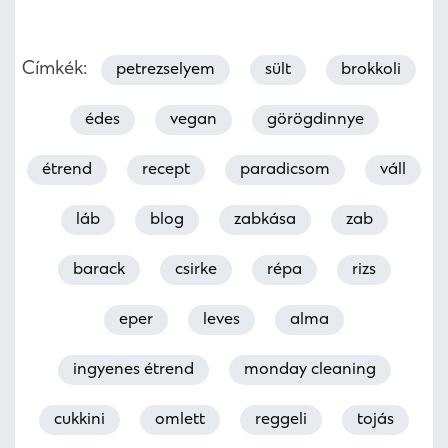
Címkék:
petrezselyem
sült
brokkoli
édes
vegan
görögdinnye
étrend
recept
paradicsom
váll
láb
blog
zabkása
zab
barack
csirke
répa
rizs
eper
leves
alma
ingyenes étrend
monday cleaning
cukkini
omlett
reggeli
tojás