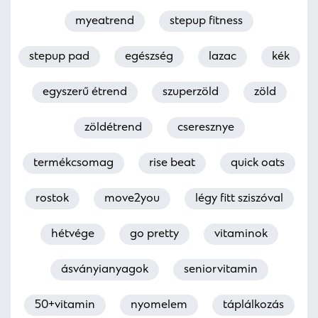
myeatrend
stepup fitness
stepup pad
egészség
lazac
kék
egyszerű étrend
szuperzöld
zöld
zöldétrend
cseresznye
termékcsomag
rise beat
quick oats
rostok
move2you
légy fitt sziszóval
hétvége
go pretty
vitaminok
ásványianyagok
seniorvitamin
50+vitamin
nyomelem
táplálkozás