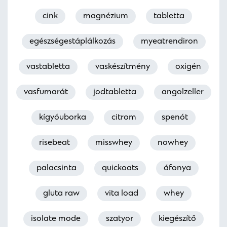
cink
magnézium
tabletta
egészségestáplálkozás
myeatrendiron
vastabletta
vaskészítmény
oxigén
vasfumarát
jodtabletta
angolzeller
kígyóuborka
citrom
spenót
risebeat
misswhey
nowhey
palacsinta
quickoats
áfonya
gluta raw
vita load
whey
isolate mode
szatyor
kiegészítő