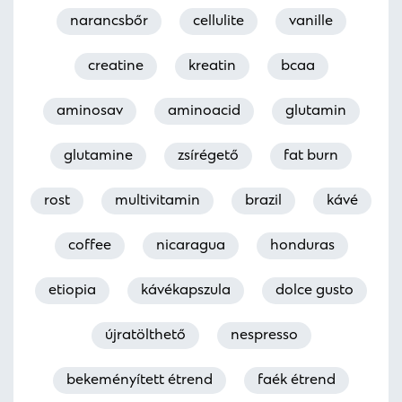
narancsbőr
cellulite
vanille
creatine
kreatin
bcaa
aminosav
aminoacid
glutamin
glutamine
zsírégető
fat burn
rost
multivitamin
brazil
kávé
coffee
nicaragua
honduras
etiopia
kávékapszula
dolce gusto
újratölthető
nespresso
bekeményített étrend
faék étrend