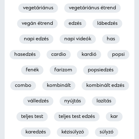
vegetáriánus
vegetáriánus étrend
vegán étrend
edzés
lábedzés
napi edzés
napi videók
has
hasedzés
cardio
kardió
popsi
fenék
farizom
popsiedzés
combo
kombinált
kombinált edzés
válledzés
nyújtás
lazítás
teljes test
teljes test edzés
kar
karedzés
kézisúlyzó
súlyzó