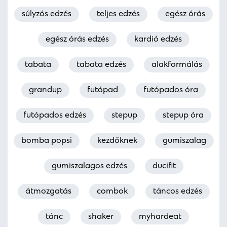
súlyzós edzés
teljes edzés
egész órás
egész órás edzés
kardió edzés
tabata
tabata edzés
alakformálás
grandup
futópad
futópados óra
futópados edzés
stepup
stepup óra
bomba popsi
kezdőknek
gumiszalag
gumiszalagos edzés
ducifit
átmozgatás
combok
táncos edzés
tánc
shaker
myhardeat