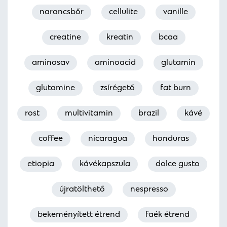
narancsbőr
cellulite
vanille
creatine
kreatin
bcaa
aminosav
aminoacid
glutamin
glutamine
zsírégető
fat burn
rost
multivitamin
brazil
kávé
coffee
nicaragua
honduras
etiopia
kávékapszula
dolce gusto
újratölthető
nespresso
bekeményített étrend
faék étrend