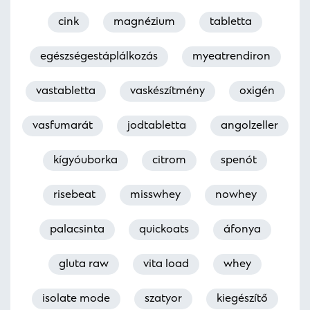
cink
magnézium
tabletta
egészségestáplálkozás
myeatrendiron
vastabletta
vaskészítmény
oxigén
vasfumarát
jodtabletta
angolzeller
kígyóuborka
citrom
spenót
risebeat
misswhey
nowhey
palacsinta
quickoats
áfonya
gluta raw
vita load
whey
isolate mode
szatyor
kiegészítő