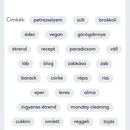
Címkék:
petrezselyem
sült
brokkoli
édes
vegan
görögdinnye
étrend
recept
paradicsom
váll
láb
blog
zabkása
zab
barack
csirke
répa
rizs
eper
leves
alma
ingyenes étrend
monday cleaning
cukkini
omlett
reggeli
tojás