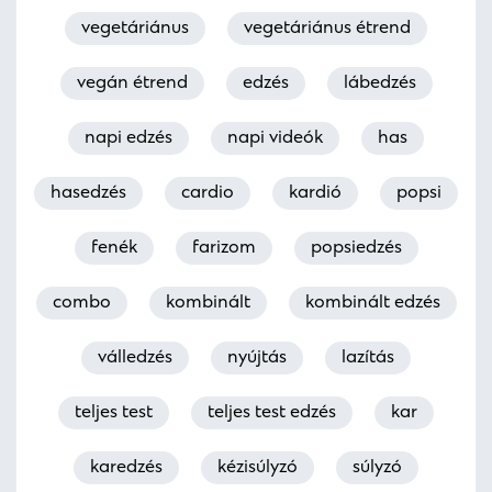
vegetáriánus
vegetáriánus étrend
vegán étrend
edzés
lábedzés
napi edzés
napi videók
has
hasedzés
cardio
kardió
popsi
fenék
farizom
popsiedzés
combo
kombinált
kombinált edzés
válledzés
nyújtás
lazítás
teljes test
teljes test edzés
kar
karedzés
kézisúlyzó
súlyzó