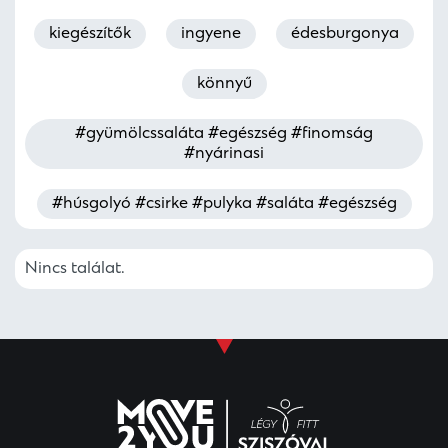
kiegészítők
ingyene
édesburgonya
könnyű
#gyümölcssaláta #egészség #finomság
#nyárinasi
#húsgolyó #csirke #pulyka #saláta #egészség
Nincs találat.