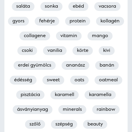
saláta
sonka
ebéd
vacsora
gyors
fehérje
protein
kollagén
collagene
vitamin
mango
csoki
vanilia
körte
kivi
erdei gyümölcs
ananász
banán
édésség
sweet
oats
oatmeal
pisztácia
karamell
karamella
ásványianyag
minerals
rainbow
szőlő
szépség
beauty