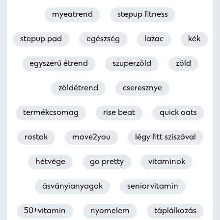
myeatrend
stepup fitness
stepup pad
egészség
lazac
kék
egyszerű étrend
szuperzöld
zöld
zöldétrend
cseresznye
termékcsomag
rise beat
quick oats
rostok
move2you
légy fitt sziszóval
hétvége
go pretty
vitaminok
ásványianyagok
seniorvitamin
50+vitamin
nyomelem
táplálkozás