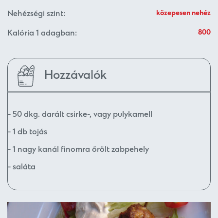
Nehézségi szint:
közepesen nehéz
Kalória 1 adagban:
800
Hozzávalók
- 50 dkg. darált csirke-, vagy pulykamell
- 1 db tojás
- 1 nagy kanál finomra őrölt zabpehely
- saláta