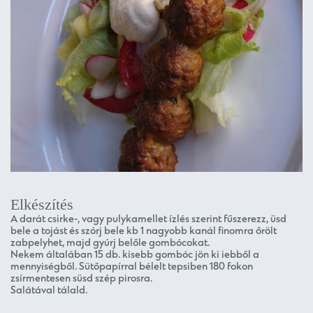
Elkészítés
A darát csirke-, vagy pulykamellet ízlés szerint fűszerezz, üsd
bele a tojást és szórj bele kb 1 nagyobb kanál finomra őrölt
zabpelyhet, majd gyúrj belőle gombócokat.
Nekem általában 15 db. kisebb gombóc jön ki iebből a
mennyiségből. Sütőpapírral bélelt tepsiben 180 fokon
zsírmentesen süsd szép pirosra.
Salátával tálald.