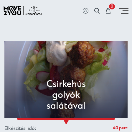
0
Csirkehús
golyók
salátával
Elkészítési idő:
40 perc