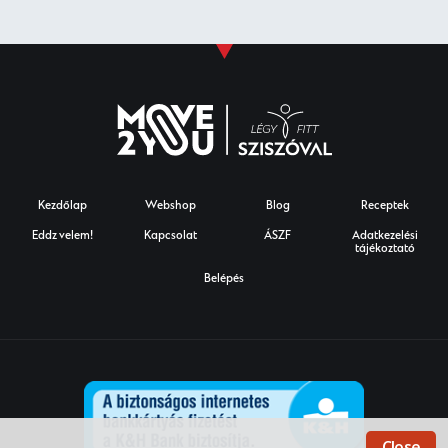
Kezdőlap
Webshop
Blog
Receptek
Eddz velem!
Kapcsolat
ÁSZF
Adatkezelési
tájékoztató
Belépés
Close