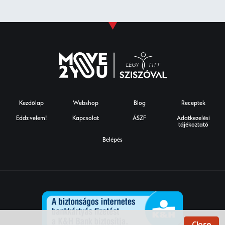
Kezdőlap
Webshop
Blog
Receptek
Eddz velem!
Kapcsolat
ÁSZF
Adatkezelési
tájékoztató
Belépés
Close