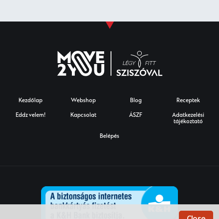
Kezdőlap
Webshop
Blog
Receptek
Eddz velem!
Kapcsolat
ÁSZF
Adatkezelési
tájékoztató
Belépés
Close