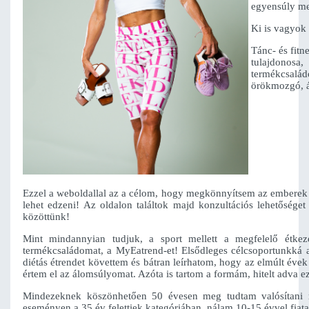
egyensúly me
Ki is vagyok
Tánc- és fitn
tulajdonosa
termékcsalá
örökmozgó, á
Ezzel a weboldallal az a célom, hogy megkönnyítsem az emberek s
lehet edzeni! Az oldalon találtok majd konzultációs lehetősége
közöttünk!
Mint mindannyian tudjuk, a sport mellett a megfelelő étkezé
termékcsaládomat, a MyEatrend-et! Elsődleges célcsoportunkká a
diétás étrendet követtem és bátran leírhatom, hogy az elmúlt 
értem el az álomsúlyomat. Azóta is tartom a formám, hitelt adva 
Mindezeknek köszönhetően 50 évesen meg tudtam valósítani ré
eseményen a 35 év felettiek kategóriában, nálam 10-15 évvel fiat