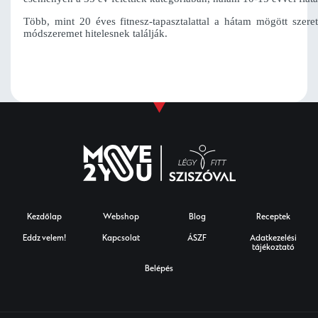
Több, mint 20 éves fitnesz-tapasztalattal a hátam mögött szere
módszeremet hitelesnek találják.
Kezdőlap
Webshop
Blog
Receptek
Eddz velem!
Kapcsolat
ÁSZF
Adatkezelési
tájékoztató
Belépés