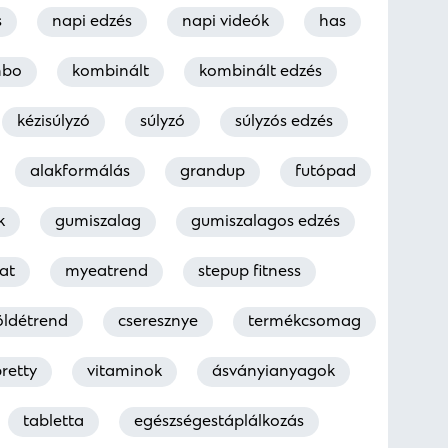
s
napi edzés
napi videók
has
mbo
kombinált
kombinált edzés
kézisúlyzó
súlyzó
súlyzós edzés
alakformálás
grandup
futópad
k
gumiszalag
gumiszalagos edzés
at
myeatrend
stepup fitness
öldétrend
cseresznye
termékcsomag
retty
vitaminok
ásványianyagok
tabletta
egészségestáplálkozás