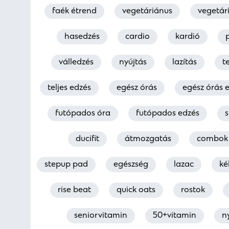
faék étrend
vegetáriánus
vegetár
hasedzés
cardio
kardió
válledzés
nyújtás
lazítás
te
teljes edzés
egész órás
egész órás 
futópados óra
futópados edzés
ducifit
átmozgatás
combok
stepup pad
egészség
lazac
ké
rise beat
quick oats
rostok
seniorvitamin
50+vitamin
n