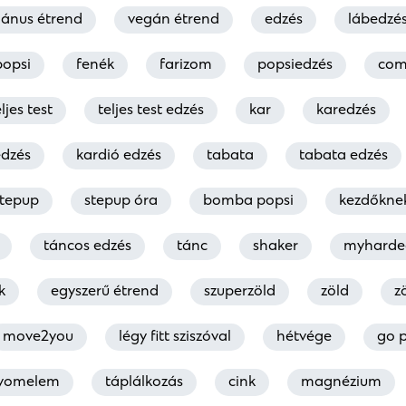
iánus étrend
vegán étrend
edzés
lábedzé
popsi
fenék
farizom
popsiedzés
co
ljes test
teljes test edzés
kar
karedzés
edzés
kardió edzés
tabata
tabata edzés
stepup
stepup óra
bomba popsi
kezdőkne
táncos edzés
tánc
shaker
myharde
k
egyszerű étrend
szuperzöld
zöld
z
move2you
légy fitt sziszóval
hétvége
go p
yomelem
táplálkozás
cink
magnézium