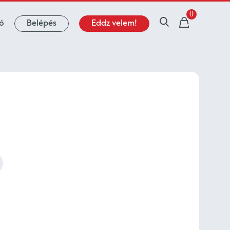
0
ió
Belépés
Eddz velem!