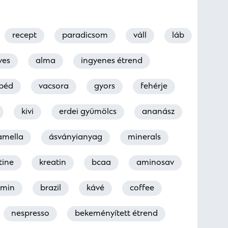
recept
paradicsom
váll
láb
ves
alma
ingyenes étrend
béd
vacsora
gyors
fehérje
kivi
erdei gyümölcs
ananász
amella
ásványianyag
minerals
tine
kreatin
bcaa
aminosav
amin
brazil
kávé
coffee
nespresso
bekeményített étrend