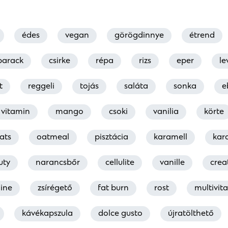
édes
vegan
görögdinnye
étrend
barack
csirke
répa
rizs
eper
le
t
reggeli
tojás
saláta
sonka
e
vitamin
mango
csoki
vanilia
körte
ats
oatmeal
pisztácia
karamell
kar
uty
narancsbőr
cellulite
vanille
crea
ine
zsírégető
fat burn
rost
multivit
kávékapszula
dolce gusto
újratölthető