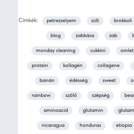
Címkék:
petrezselyem
sült
brokkoli
blog
zabkása
zab
monday cleaning
cukkini
omlet
protein
kollagén
collagene
banán
édésség
sweet
o
rainbow
szőlő
szépség
bea
aminoacid
glutamin
glutam
nicaragua
honduras
etiopia