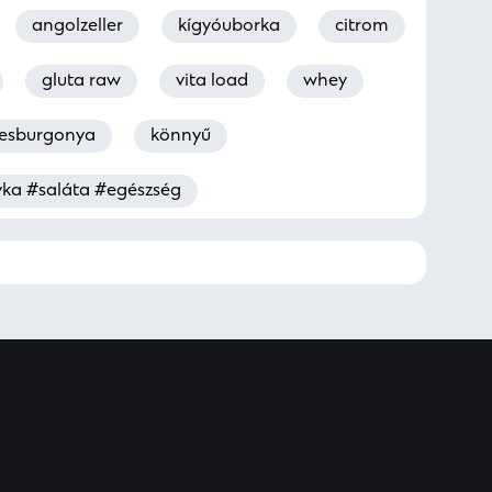
angolzeller
kígyóuborka
citrom
gluta raw
vita load
whey
esburgonya
könnyű
yka #saláta #egészség