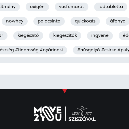
zítmény
oxigén
vasfumarát
jodtabletta
nowhey
palacsinta
quickoats
áfonya
or
kiegészítő
kiegészítők
ingyene
éd
észség #finomság #nyárinasi
#húsgolyó #csirke #pul