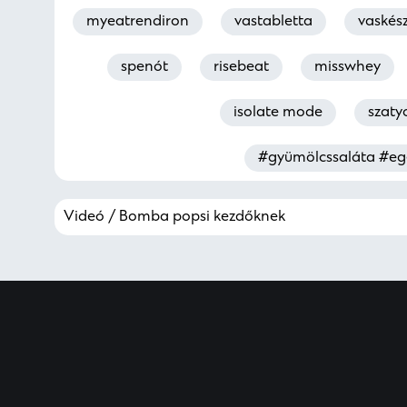
myeatrendiron
vastabletta
vaskés
spenót
risebeat
misswhey
isolate mode
szaty
#gyümölcssaláta #eg
Videó / Bomba popsi kezdőknek